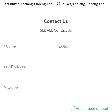
residenciales Andaman Riviera
residenciales Andaman Riviera
Phuket, Thalang, Choeng Thale,
Phuket, Thalang, Choeng Thale,
Moo 2
Moo 2
Contact Us
SEE ALL Contact Us
Attachment upload