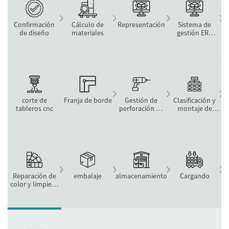
Confirmación
Cálculo de
Representación
Sistema de
de diseño
materiales
gestión ERP
inteligente
corte de
Franja de borde
Gestión de
Clasificación y
tableros cnc
perforación de
montaje de
agujeros
prueba.
Reparación de
embalaje
almacenamiento
Cargando
color y limpieza
de tableros.