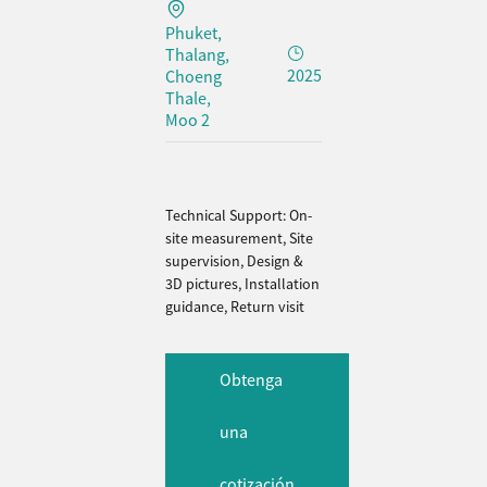
Phuket,
Thalang,
2025
Choeng
Thale,
Moo 2
Technical Support: On-
site measurement, Site
supervision, Design &
3D pictures, Installation
guidance, Return visit
Obtenga
una
cotización