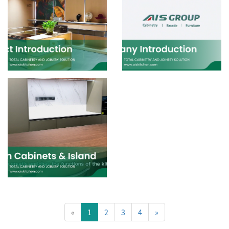
«
1
2
3
4
»