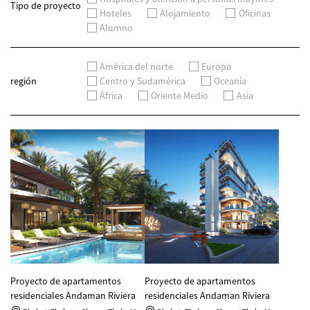
Tipo de proyecto
Hoteles
Alojamiento
Oficinas
Alumno
América del norte
Europa
región
Centro y Sudamérica
Oceanía
África
Oriente Medio
Asia
Proyecto de apartamentos
Proyecto de apartamentos
residenciales Andaman Riviera
residenciales Andaman Riviera