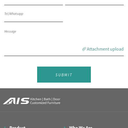
Attachment upload
SUBMIT
Product
Who We Are