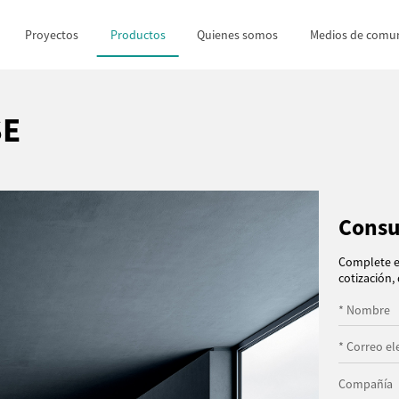
Proyectos
Productos
Quienes somos
Medios de comun
SE
Consu
Complete el
cotización,
* Nombre
* Correo el
Compañía