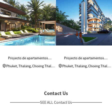
Proyecto de apartamentos
Proyecto de apartamentos
residenciales Andaman Riviera
residenciales Andaman Riviera
Phuket, Thalang, Choeng Thale,
Phuket, Thalang, Choeng Thale,
Moo 2
Moo 2
Contact Us
SEE ALL Contact Us