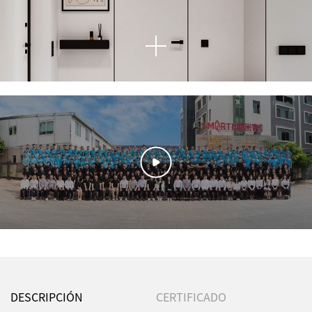
Las paredes blancas, las puertas blancas y los armarios blancos forman
un espacio puro y luminoso, como una pintura sencilla y elegante, que
exuda un temperamento sencillo y elegante. Cada mancha blanca es
como el primer rayo de sol de la mañana, aportando calidez y
tranquilidad, como si estuvieras en un mar infinito de nubes. Los
armarios tienen líneas sencillas y superficies lisas, revelando una
extrema sensación de modernidad, que complementa el color uniforme
de las paredes y las puertas. Esta combinación no solo hace que el
espacio parezca espacioso y luminoso, sino que también le da al hogar
una atmósfera fresca. El sol brilla a través de la ventana hacia este
mundo blanco, y la luz y la sombra ligeramente parpadeantes hacen
que cada rincón luzca vívido y cálido. Siempre que abres la puerta del
DESCRIPCIÓN
CERTIFICADO
armario, parece que puedes sentir el aliento puro y fresco, lo que hace